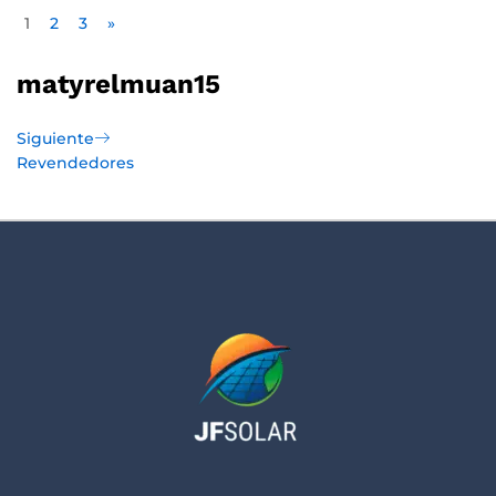
1
2
3
»
matyrelmuan15
Siguiente
Revendedores