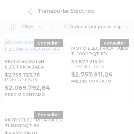
Transporte Eléctrico
Ordenar por precio: bajo a alto
Filtro
Consultar
Consultar
MOTO ELECTRICA TAILG
TL1000DQT-ED
MOTO SCOOTER
$
3.677.215,01
PRECIO LISTA
ELECTRICA XAEA
$
2.757.911,26
$
2.759.723,78
PRECIO LISTA
PRECIO CONTADO
$
2.069.792,84
PRECIO CONTADO
Consultar
MOTO ELECTRICA TAILG
TL1500DQT-EA
$
3.677.215,01