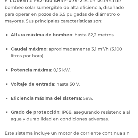
El
LORENTZ PS2-100 AHRP-07S-2
es un sistema de
bombeo solar sumergible de alta eficiencia, diseñado
para operar en pozos de 3,5 pulgadas de diámetro o
mayores.
Sus principales características son:​
Altura máxima de bombeo
:
hasta 62,2 metros.
Caudal máximo
:
aproximadamente 3,1 m³/h (3.100
litros por hora).
Potencia máxima
:
0,15 kW.
Voltaje de entrada
:
hasta 50 V.
Eficiencia máxima del sistema
:
58%.
Grado de protección
:
IP68, asegurando resistencia al
agua y durabilidad en condiciones adversas.
Este sistema incluye un motor de corriente continua sin