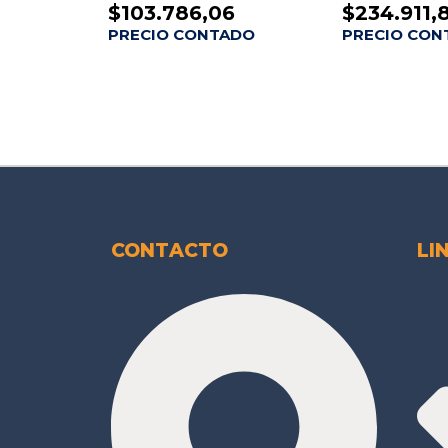
$
103.786,06
$
234.911,
PRECIO CONTADO
PRECIO CON
CONTACTO
LI