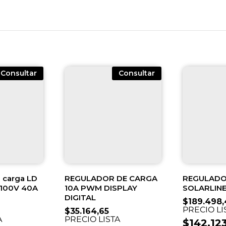
Consultar
Consultar
 carga LD
REGULADOR DE CARGA
REGULADO
 100V 40A
10A PWM DISPLAY
SOLARLIN
DIGITAL
$
189.498,
PRECIO LI
$
35.164,65
A
PRECIO LISTA
$
142.12