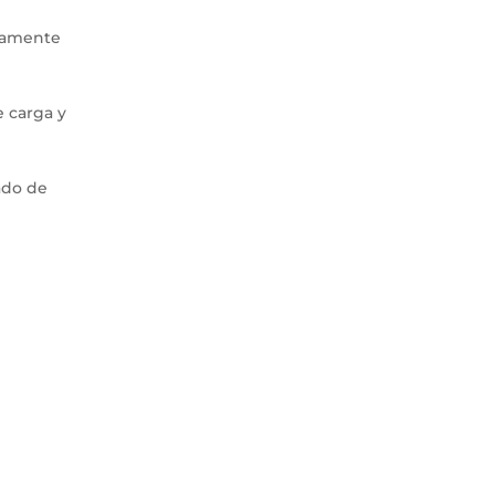
icamente
 carga y
ado de