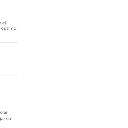
 el
o óptimo
olar
gar su