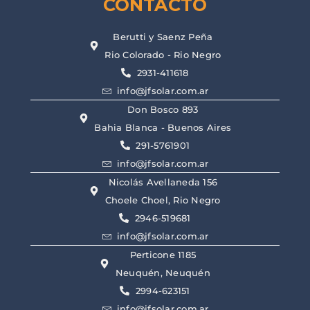
CONTACTO
Berutti y Saenz Peña
Rio Colorado - Rio Negro
2931-411618
info@jfsolar.com.ar
Don Bosco 893
Bahia Blanca - Buenos Aires
291-5761901
info@jfsolar.com.ar
Nicolás Avellaneda 156
Choele Choel, Rio Negro
2946-519681
info@jfsolar.com.ar
Perticone 1185
Neuquén, Neuquén
2994-623151
info@jfsolar.com.ar